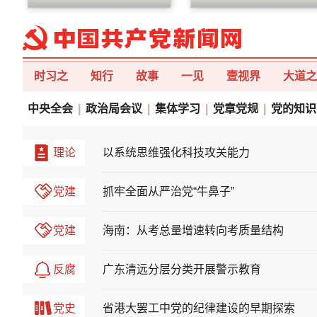
时习之
知行
故事
一见
壹视界
大道之
中央全会
|
政治局会议
|
集体学习
|
党章党规
|
党的知识
理论
以系统思维强化科技攻关能力
党建
抓牢全面从严治党“牛鼻子”
党建
海南：从考总量增速转向考质量结构
反腐
广东清远分层分类开展警示教育
党史
省港大罢工中党的纪律建设的早期探索