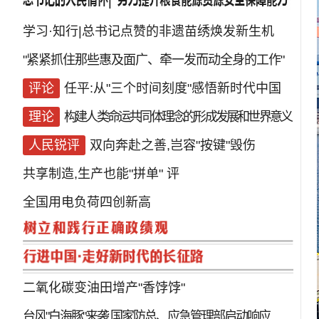
学习·知行|总书记点赞的非遗苗绣焕发新生机
"紧紧抓住那些惠及面广、牵一发而动全身的工作"
评论
任平:从"三个时间刻度"感悟新时代中国
理论
构建人类命运共同体理念的形成发展和世界意义
人民锐评
双向奔赴之善,岂容"按键"毁伤
共享制造,生产也能"拼单"
评
全国用电负荷四创新高
二氧化碳变油田增产"香饽饽"
台风"白海豚"来袭 国家防总、应急管理部启动响应