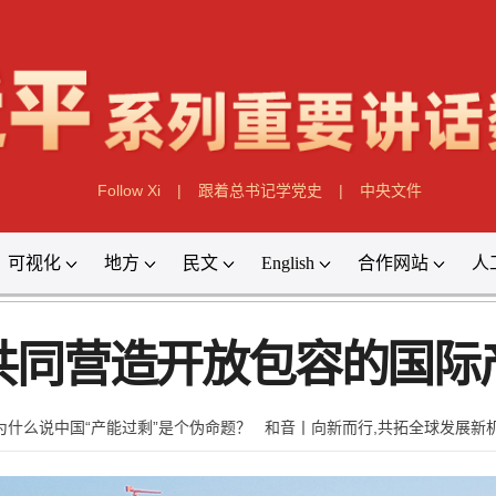
Follow Xi
|
跟着总书记学党史
|
中央文件
可视化
地方
民文
English
合作网站
人
共同营造开放包容的国际
为什么说中国“产能过剩”是个伪命题？
和音丨向新而行,共拓全球发展新