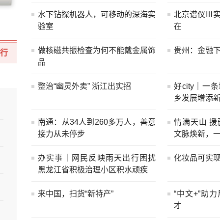
水下钻探机器人，可移动的深海实
北京谱仪Ⅲ
验室
在
做核磁共振检查为何不能戴金属饰
贵州：金融下
行
品
整治“幽灵外卖” 浙江出实招
好city｜一
乡发展增添
南通：从34人到260多万人，善意
情满天山 
接力从未停步
文脉焕新，
办实事｜网民反映雨天出行困扰
化妆品可实现
黑龙江省积极治理小区积水顽疾
来中国，扫货“新特产”
“中文+”助
才