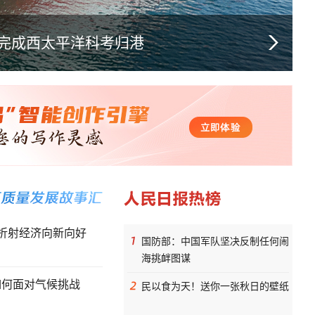
号完成西太平洋科考归港
美国7月非农就业岗位意外减少2.3万
折射经济向新向好
国防部：中国军队坚决反制任何闹
海挑衅图谋
如何面对气候挑战
民以食为天！送你一张秋日的壁纸