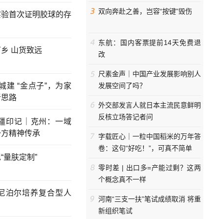
双向奔赴之善，岂容“按键”毁伤
实验首次证明胶球的存
东航：国内客票提前14天免费退
乡 山货致远
改
尺素金声｜中国产业发展影响别人
条城建 “金点子”，为家
发展空间了吗？
新思路
外交部发言人就日本主流民意鲜明
反核立场答记者问
援疆印记｜克州：一域
一方精神传承
字载匠心｜一粒中国稻米的万年答
卷：这句“好吃！”，可真不简单
“量肤定制”
零时差 | 出口多=产能过剩？这两
个概念真不一样
力尼泊尔培养复合型人
河南“三支一扶”笔试成绩取消 将重
新组织笔试