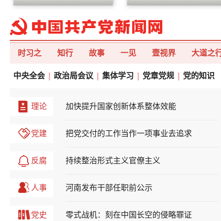
时习之
知行
故事
一见
壹视界
大道之
中央全会
|
政治局会议
|
集体学习
|
党章党规
|
党的知识
理论
加快提升国家创新体系整体效能
党建
把党交付的工作当作一项事业去追求
反腐
持续整治形式主义官僚主义
人事
河南发布干部任职前公示
党史
零式战机：刻在中国长空的侵略罪证