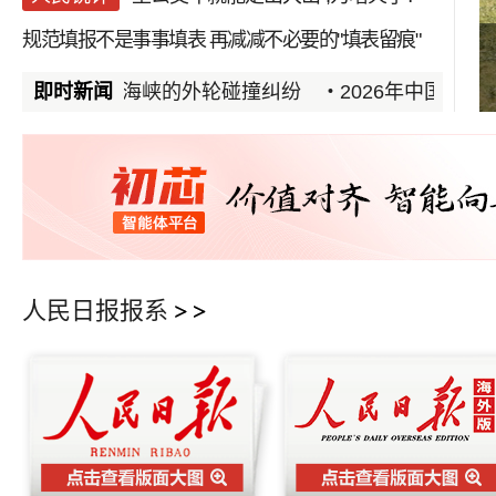
规范填报不是事事填表
再减减不必要的"填表留痕"
康乐草原赛马欢
在霍尔木兹海峡的外轮碰撞纠纷
即时新闻
2026年中国国际服
人民日报报系