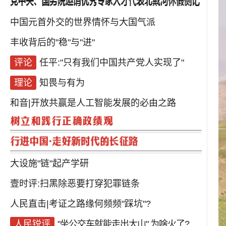
中国元首外交的世界情怀与大国气派
丰收背后的"稳"与"进"
评论
任平:"只有我们中国共产党人实现了"
理论
知畏与有为
和音|开放共赢是人工智能发展的必由之路
大设施"链"起产学研
壹时评:扫黑除恶要打穿犯罪链条
人民直击|
考证之路缘何频频"踩坑"?
人民锐评
"坐公交车就能走出大山",为啥火了?