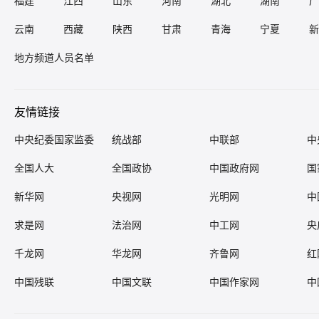
福建
江西
山东
河南
湖北
湖南
广
云南
西藏
陕西
甘肃
青海
宁夏
新
地方频道人员名单
友情链接
中央纪委国家监委
统战部
中联部
中
全国人大
全国政协
中国政府网
国
新华网
央视网
光明网
中
求是网
法治网
中工网
央
千龙网
华龙网
齐鲁网
红
中国残联
中国文联
中国作家网
中