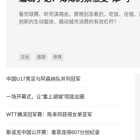
看完球赛、听完演唱会，票根别急着扔，吃饭、住宿、
创新的生动载体、撬动城市消费的有效杠杆？
文化
旅游
体育
中国U17男足与阿森纳队并列冠军
一场开幕式，让“塞上湖城”彻底出圈
WTT横滨冠军赛：陈幸同获得女单亚军
斯诺克中国公开赛：墨菲连得607分创纪录