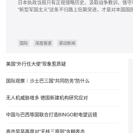
日本执政当局只有正视侵略历史、汲取战争教训、恪守
“新型军国主义”这条不归路上狂飙突进，才是对本国国
国际
深度报道
滚动新闻
美国“外行任大使”现象惹质疑
国际观察｜沙土巴三国“共同防务”防什么
无人机威胁增多 德国新建机构研究应对
中国与巴西等国联合打造BINGO射电望远镜
高市早苗再度对“无核三原则”含糊表态