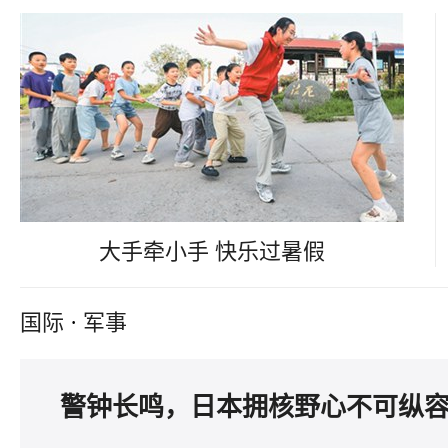
大手牵小手 快乐过暑假
国际
·
军事
警钟长鸣，日本拥核野心不可纵