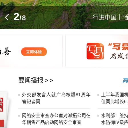
3
/
8
新疆甘家湖
行业经营显现韧性
保障生态环境法典实施 最高法发
要闻播报
外交部发言人就广岛核爆81周年
上半年我国
答记者问
值同比增长6.
网络安全审查办公室对派拓公司在
水利部：维
华销售产品启动网络安全审查
水防御Ⅳ级