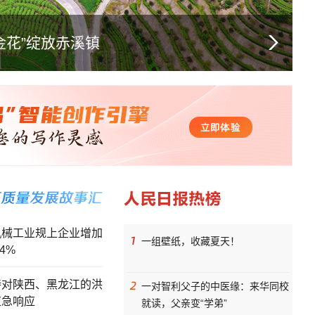
保护区生机涌动
布首个配套司法解释
机械工业规上企业增加
一组壁纸，收藏夏天！
4%
持对陕西、黑龙江的洪
一对智利父子的中医缘：来华同校
应急响应
就读，父亲变“学弟”