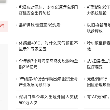
积极应对汛情，多地交通运输部门
新型储能按下
搭建安全出行防线
力系统建设
最新月球“宝藏图”抢先看
以旧换新落
行
稳步释放
体感超40℃，为什么天气预报不
哈尔滨至伊
显示？专家回应
验
今年前7个月海南离岛免税购物金
从“扛煤接生
额216亿元
医疗蝶变
“牵线搭桥”促合作助出海 服贸会与
党建调研行丨
产业发展同频共振
园区治理焕
深圳口岸今年入出境外国人突破
有“AI”无“
500万人次