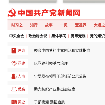
时习之
知行
故事
一见
壹视界
大道之
中央全会
|
政治局会议
|
集体学习
|
党章党规
|
党的知识
理论
领会中国梦的丰富内涵和实践指向
党建
以党建引领基层治理
人事
宁夏发布领导干部任前公示公告
反腐
助力纺织产业跑出加速度
党史
于都夜渡 远征启航