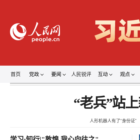
首页
党政
要闻
人民锐评
互动
观点
“老兵”站
人形机器人有了“身份证”
学习·知行|"敦煌,我心向往之"