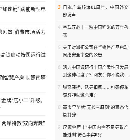
日本广岛核爆81周年，中国外交
“加速键” 赋能新型电
部发声
字载匠心｜一粒中国稻米的万年答
地见效 消费市场活力
卷
关于对派拓公司在华销售产品启动
春高铁启动按图运行试
网络安全审查的公告
活力中国调研行｜国产柔性屏发展
到这种程度了？网友：你不说我以
”到智慧产房 映照南疆
为是块布
弹窗骚扰、诱导扣费……扫码停车
缴费咋就这么难？
金牌“店小二”升级，
高市早苗就“无核三原则”的表态含
新
糊其辞
碍”，两岸特教“双向奔赴”
尺素金声丨“中国内需不足导致产
能过剩”符合事实吗？