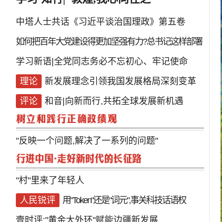
中塔人士共话《习近平谈治国理政》第五卷
如何把百年大党建设得更加坚强有力?总书记这样部署
学习新语|全党同志务必不忘初心、牢记使命
理论
新发展理念引领我国发展格局深刻变革
评论
和音|向新而行,共拓全球发展新机遇
"反映一个问题,解决了一系列的问题"
"村"里来了年轻人
人民锐评
用"Token"还是"词元",事关科技话语权
壹时评:"黄金大外环"赋能边疆新发展