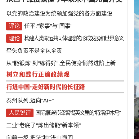
以党的政治建设为统领加强党的各方面建设
评论
任平:"家事"与"国事"
理论
构建人类命运共同体理念的形成发展和世界意义
牵头负责不是全包全责
从"能锻炼"到"练得好",全民健身悄然进阶上新
泰州队列,迈向"AI+"
人民锐评
国际报道转译,警惕英文里的"特洛伊木马"
工业"老底子"炼出储能"新本领"
向前一步 把法"种"进山海间