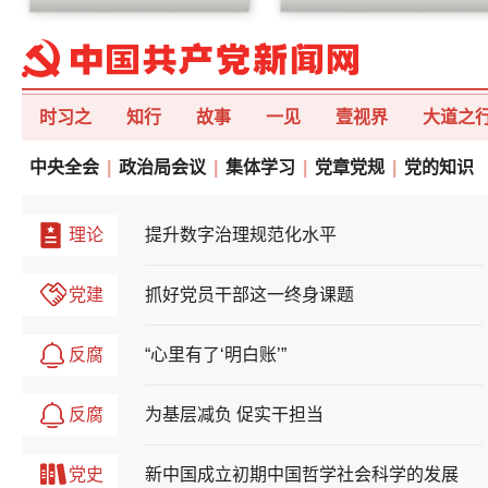
时习之
知行
故事
一见
壹视界
大道之
中央全会
|
政治局会议
|
集体学习
|
党章党规
|
党的知识
理论
提升数字治理规范化水平
党建
抓好党员干部这一终身课题
反腐
“心里有了‘明白账’”
反腐
为基层减负 促实干担当
党史
新中国成立初期中国哲学社会科学的发展