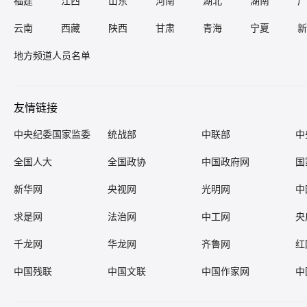
福建
江西
山东
河南
湖北
湖南
广
云南
西藏
陕西
甘肃
青海
宁夏
新
地方频道人员名单
友情链接
中央纪委国家监委
统战部
中联部
中
全国人大
全国政协
中国政府网
国
新华网
央视网
光明网
中
求是网
法治网
中工网
央
千龙网
华龙网
齐鲁网
红
中国残联
中国文联
中国作家网
中