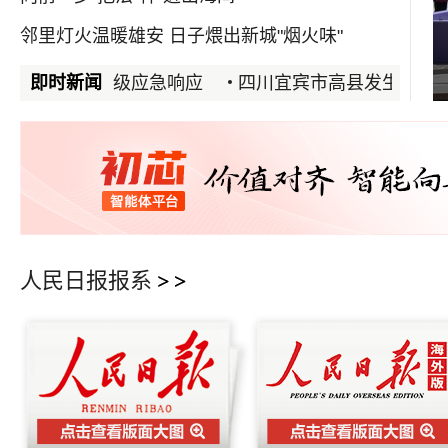
邻里灯火温暖雄安 日子煨出新城"烟火味"
管班“托”起孩子多彩假期
洪水防御Ⅳ级应急响应
即时新闻
四川宜宾市高县发生4.9级地震
人民日报报系